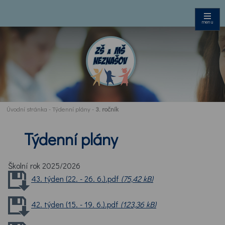
menu
Úvodní stránka
-
Týdenní plány
-
3. ročník
Týdenní plány
Školní rok 2025/2026
43. týden (22. - 26. 6.).pdf
(75,42 kB)
42. týden (15. - 19. 6.).pdf
(123,36 kB)