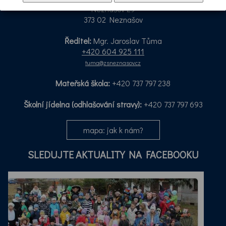
Neznašov 29
373 02 Neznašov
Ředitel:
Mgr. Jaroslav Tůma
+420 604 925 111
tuma@zsneznasov.cz
Mateřská škola:
+420 737 797 238
Školní jídelna (odhlašování stravy):
+420 737 797 693
mapa: jak k nám?
SLEDUJTE AKTUALITY NA FACEBOOKU