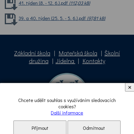
41. týden (8. - 12. 6.).pdf
(112,03 kB)
39. a 40. týden (25. 5. - 5. 6.).pdf
(97,81 kB)
Základní škola
|
Mateřská škola
|
Školní
družina
|
Jídelna
|
Kontakty
✕
Chcete udělit souhlas s využíváním sledovacích
cookies?
Další informace
Přijmout
Odmítnout
Základní škola a Mateřská škola Neznašov