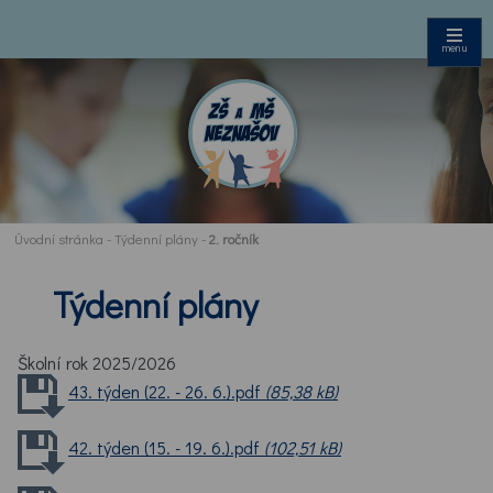
menu
Úvodní stránka
-
Týdenní plány
-
2. ročník
Týdenní plány
Školní rok 2025/2026
43. týden (22. - 26. 6.).pdf
(85,38 kB)
42. týden (15. - 19. 6.).pdf
(102,51 kB)