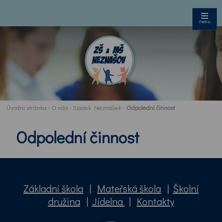
menu
Úvodní stránka
-
O nás
-
Spolek Neznášek
-
Odpolední činnost
Odpolední činnost
Základní škola
|
Mateřská škola
|
Školní
družina
|
Jídelna
|
Kontakty