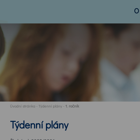
O
Úvodní stránka
-
Týdenní plány
-
1. ročník
Týdenní plány