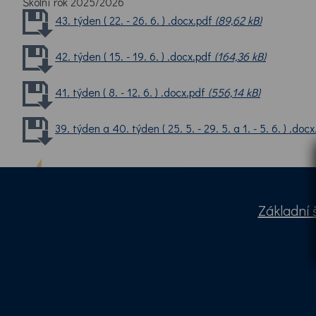
Školní rok 2025/2026
43. týden ( 22. - 26. 6. ) .docx.pdf
(89,62 kB)
42. týden ( 15. - 19. 6. ) .docx.pdf
(164,36 kB)
41. týden ( 8. - 12. 6. ) .docx.pdf
(556,14 kB)
39. týden a 40. týden ( 25. 5. - 29. 5. a 1. - 5. 6. ) .doc
Základní 