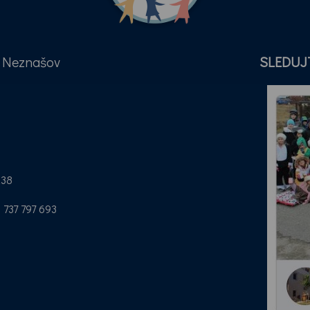
a Neznašov
SLEDUJ
a
238
737 797 693