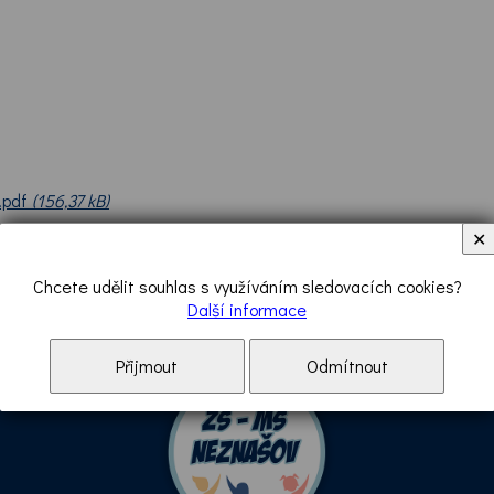
x.pdf
(156,37 kB)
✕
Chcete udělit souhlas s využíváním sledovacích cookies?
Další informace
škola
|
Mateřská škola
|
Školní družina
|
Jídelna
Přijmout
Odmítnout