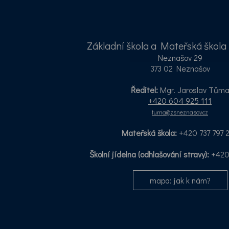
Základní škola a Mateřská škol
Neznašov 29
373 02 Neznašov
Ředitel:
Mgr. Jaroslav Tům
+420 604 925 111
tuma@zsneznasov.cz
Mateřská škola:
+420 737 797 
Školní jídelna (odhlašování stravy):
+420 
mapa: jak k nám?