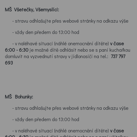
MŠ Všetečky, Všemyslíci:
- stravu odhlašujte přes webové stránky na odkazu výše
- vždy den předem do 13:00 hod
- v naléhavé situaci (náhlé onemocnění dítěte)
v čase
6:00 - 6:30
je možné dítě odhlásit nebo se s paní kuchařkou
domluvit na vyzvednutí stravy v jídlonosiči na tel.:
737 797
693
MŠ Bohunky:
- stravu odhlašujte přes webové stránky na odkazu výše
- vždy den předem do 13:00 hod
- v naléhavé situaci (náhlé onemocnění dítěte)
v čase
6:00 - 6:30
je možné dítě odhlásit nebo se s paní učitelkou