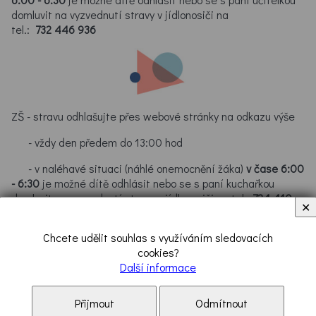
domluvit na vyzvednutí stravy v jídlonosiči na
tel.:
732 446 936
ZŠ - stravu odhlašujte přes webové stránky na odkazu výše
- vždy den předem do 13:00 hod
- v naléhavé situaci (náhlé onemocnění žáka)
v čase 6:00
- 6:30
je možné dítě odhlásit nebo se s paní kuchařkou
domluvit na vyzvednutí stravy v jídlonosiči na tel.:
724 410
✕
413
Chcete udělit souhlas s využíváním sledovacích
cookies?
Další informace
Přijmout
Odmítnout