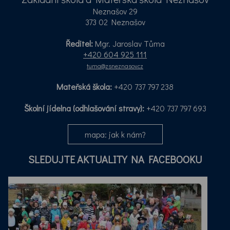
Neznašov 29
373 02 Neznašov
Ředitel:
Mgr. Jaroslav Tůma
+420 604 925 111
tuma@zsneznasov.cz
Mateřská škola:
+420 737 797 238
Školní jídelna (odhlašování stravy):
+420 737 797 693
mapa: jak k nám?
SLEDUJTE AKTUALITY NA FACEBOOKU