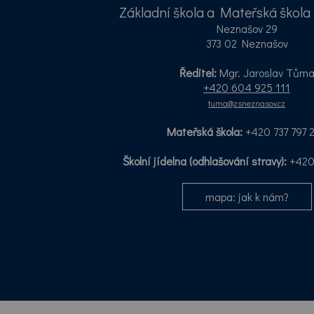
Základní škola a Mateřská škol
Neznašov 29
373 02 Neznašov
Ředitel:
Mgr. Jaroslav Tům
+420 604 925 111
tuma@zsneznasov.cz
Mateřská škola:
+420 737 797 
Školní jídelna (odhlašování stravy):
+420 
mapa: jak k nám?