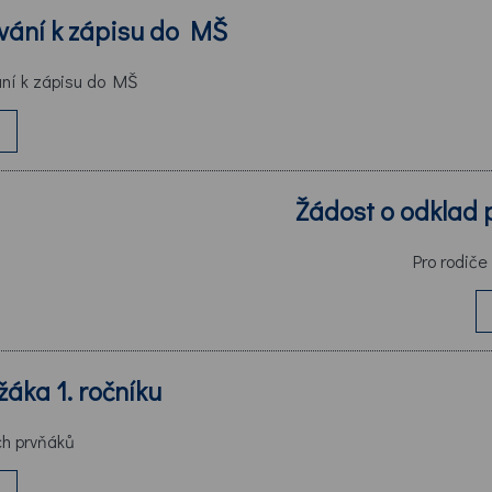
vání k zápisu do MŠ
ání k zápisu do MŠ
Žádost o odklad 
Pro rodiče
žáka 1. ročníku
ch prvňáků