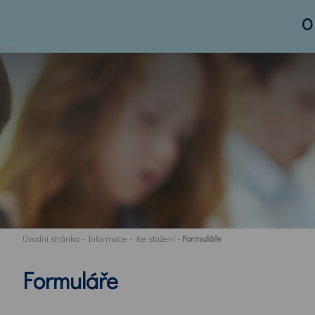
O
Úvodní stránka
-
Informace
-
Ke stažení
-
Formuláře
Formuláře