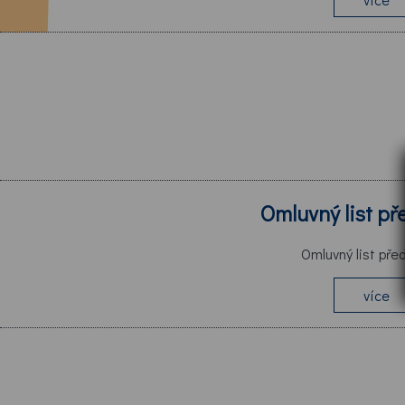
Omluvný list p
Omluvný list pře
více