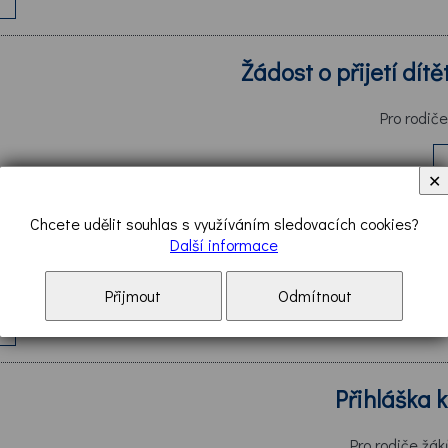
Žádost o přijetí dít
Pro rodič
✕
Chcete udělit souhlas s využíváním sledovacích cookies?
ředškoláka
Další informace
dškoláka
Přijmout
Odmítnout
Přihláška k
Pro rodiče žák