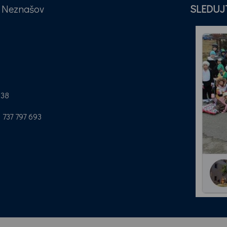
a Neznašov
SLEDUJ
a
238
737 797 693