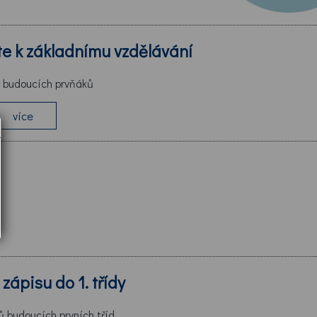
ěte k základnímu vzdělávání
e budoucích prvňáků
více
 zápisu do 1. třídy
ů budoucích prvních tříd