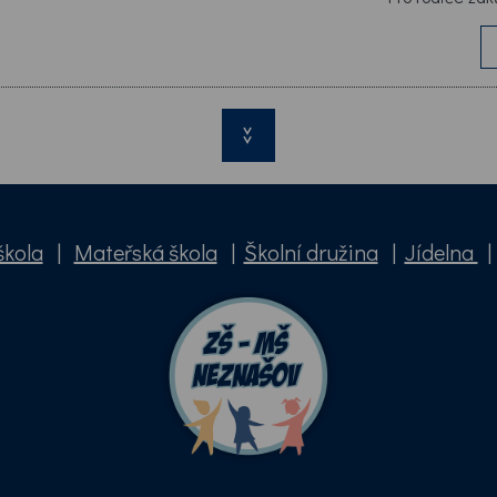
>>
škola
|
Mateřská škola
|
Školní družina
|
Jídelna