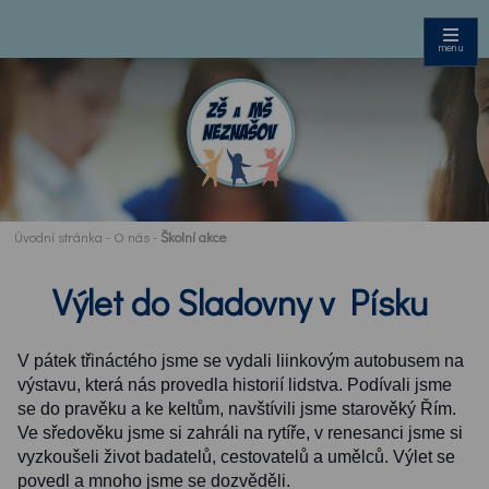
menu
Úvodní stránka
-
O nás
-
Školní akce
Výlet do Sladovny v Písku
V pátek třináctého jsme se vydali liinkovým autobusem na
výstavu, která nás provedla historií lidstva. Podívali jsme
se do pravěku a ke keltům, navštívili jsme starověký Řím.
Ve sředověku jsme si zahráli na rytíře, v renesanci jsme si
vyzkoušeli život badatelů, cestovatelů a umělců. Výlet se
povedl a mnoho jsme se dozvěděli.